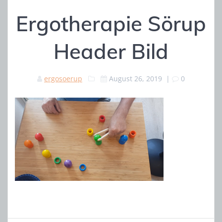
Ergotherapie Sörup
Header Bild
ergosoerup
August 26, 2019
|
0